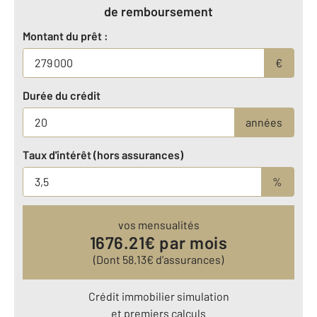
de remboursement
Montant du prêt :
€
Durée du crédit
années
Taux d'intérêt (hors assurances)
%
vos mensualités
1676.21
€ par mois
(Dont
58.13
€ d’assurances)
Crédit immobilier simulation
et premiers calculs